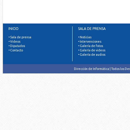
INICIO
SALA DE PRENSA
• Sala de prensa
• Noticias
• Videos
• Intervenciones
• Diputados
• Galería de fotos
• Contacto
• Galería de videos
• Galería de audios
Dirección de Informática | Todos los D