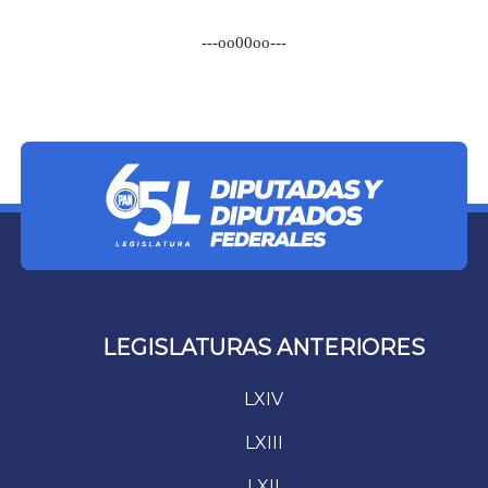
---oo00oo---
LEGISLATURAS ANTERIORES
LXIV
LXIII
LXII