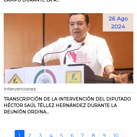
CAMPO DURANTE LA R...
26 Ago
2024
Intervenciones
TRANSCRIPCIÓN DE LA INTERVENCIÓN DEL DIPUTADO
HÉCTOR SAÚL TÉLLEZ HERNÁNDEZ DURANTE LA
REUNIÓN ORDINA...
1
2
3
4
5
6
7
8
9
10