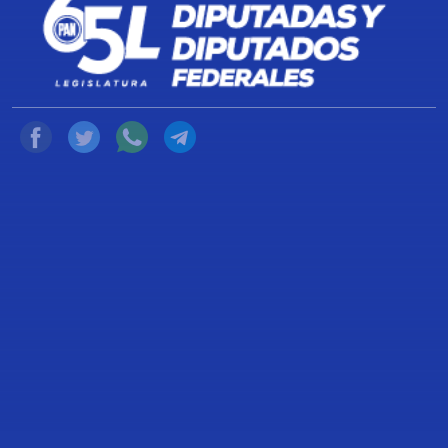
4 de Julio de 2022
Compartir
Ciudad de México, a 04 de julio de2022
Mientras una gran cantidad de mexicanos sin seguridad
social enfrentan la falta de atención médica o el desabasto
de medicamentos, la Secretaría de Salud federal es
incapaz de ejercer de forma eficaz el presupuesto aprobado
por la Cámara de Diputados para el programa Atención a la
Salud y Medicamentos Gratuitos para la Población sin
Seguridad Social Laboral, del que dependen los servicios