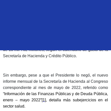
de salud en los estados.
Como ya habíamos advertido, de enero a abril de este año,
la Secretaría de Salud tenía aprobado gastar 59 mil 838
millones de pesos, sin embargo, sólo utilizó 41 mil 136
mdp, es decir, presentó un subejercicio de 31%, alrededor
de 18 mil 702 millones; según el calendario de gasto de la
Secretaría de Hacienda y Crédito Público.
Sin embargo, pese a que el Presidente lo negó, el nuevo
informe mensual de la Secretaría de Hacienda al Congreso
correspondiente al mes de mayo de 2022, referido como
“
Información de las Finanzas Públicas y de Deuda Pública
,
enero – mayo 2022”
[1]
, detalla más subejercicios en el
sector salud.