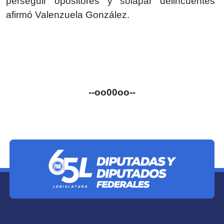
perseguir opositores y solapar delincuentes”
afirmó Valenzuela González.
--oo00oo--