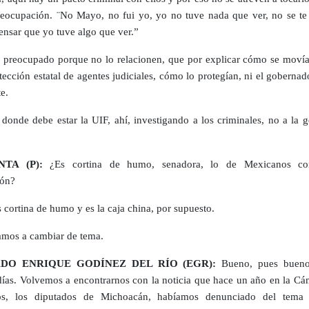
reocupación. ¨No Mayo, no fui yo, yo no tuve nada que ver, no se te
pensar que yo tuve algo que ver.”
 preocupado porque no lo relacionen, que por explicar cómo se moví
tección estatal de agentes judiciales, cómo lo protegían, ni el gobernado
e.
 donde debe estar la UIF, ahí, investigando a los criminales, no a la 
TA (P):
¿Es cortina de humo, senadora, lo de Mexicanos con
ión?
 cortina de humo y es la caja china, por supuesto.
mos a cambiar de tema.
ADO ENRIQUE GODÍNEZ DEL RÍO (EGR):
Bueno, pues bueno
ías. Volvemos a encontrarnos con la noticia que hace un año en la Cá
os, los diputados de Michoacán, habíamos denunciado del tema