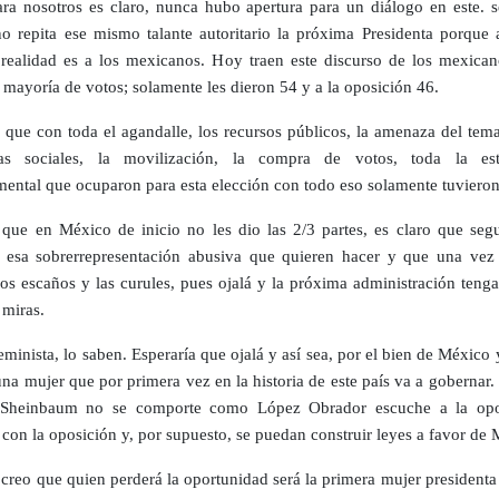
ra nosotros es claro, nunca hubo apertura para un diálogo en este. s
no repita ese mismo talante autoritario la próxima Presidenta porque 
realidad es a los mexicanos. Hoy traen este discurso de los mexican
a mayoría de votos; solamente les dieron 54 y a la oposición 46.
 que con toda el agandalle, los recursos públicos, la amenaza del tema
as sociales, la movilización, la compra de votos, toda la est
ental que ocuparon para esta elección con todo eso solamente tuvieron
 que en México de inicio no les dio las 2/3 partes, es claro que seg
o esa sobrerrepresentación abusiva que quieren hacer y que una vez
los escaños y las curules, pues ojalá y la próxima administración teng
 miras.
minista, lo saben. Esperaría que ojalá y así sea, por el bien de México 
una mujer que por primera vez en la historia de este país va a gobernar.
 Sheinbaum no se comporte como López Obrador escuche a la opo
 con la oposición y, por supuesto, se puedan construir leyes a favor de 
, creo que quien perderá la oportunidad será la primera mujer presidenta