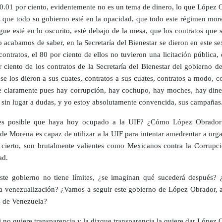
 0.01 por ciento, evidentemente no es un tema de dinero, lo que López 
s que todo su gobierno esté en la opacidad, que todo este régimen more
igue esté en lo oscurito, esté debajo de la mesa, que los contratos que 
o acabamos de saber, en la Secretaría del Bienestar se dieron en este s
ontratos, el 80 por ciento de ellos no tuvieron una licitación pública, 
r ciento de los contratos de la Secretaría del Bienestar del gobierno 
se los dieron a sus cuates, contratos a sus cuates, contratos a modo, c
 claramente pues hay corrupción, hay cochupo, hay moches, hay dine
r sin lugar a dudas, y yo estoy absolutamente convencida, sus campañas
s posible que haya hoy ocupado a la UIF? ¿Cómo López Obrador
de Morena es capaz de utilizar a la UIF para intentar amedrentar a org
 cierto, son brutalmente valientes como Mexicanos contra la Corrupci
ad.
ste gobierno no tiene límites, ¿se imaginan qué sucederá después?
a venezualización? ¿Vamos a seguir este gobierno de López Obrador, a
s de Venezuela?
i no quiere transparencia y la dizque transparencia la quiere dar López