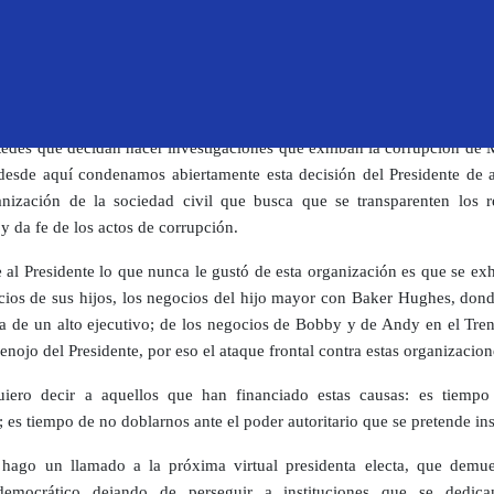
muchos de los colaboradores de Mexicanos contra la Corrupci
tas que investigan estos hechos de corrupción, como es el caso del per
 Camarena, al que le mando un abrazo solidario, y muchos otros peri
 alguna razón trabajaron en esta organización, pues es absolu
le que se exhiban sus ingresos, es otra manera de intimidar a periodista
edes que decidan hacer investigaciones que exhiban la corrupción de 
desde aquí condenamos abiertamente esta decisión del Presidente de a
nización de la sociedad civil que busca que se transparenten los r
y da fe de los actos de corrupción.
 al Presidente lo que nunca le gustó de esta organización es que se ex
cios de sus hijos, los negocios del hijo mayor con Baker Hughes, dond
sa de un alto ejecutivo; de los negocios de Bobby y de Andy en el Tre
 enojo del Presidente, por eso el ataque frontal contra estas organizacion
iero decir a aquellos que han financiado estas causas: es tiempo
; es tiempo de no doblarnos ante el poder autoritario que se pretende ins
hago un llamado a la próxima virtual presidenta electa, que demue
 democrático dejando de perseguir a instituciones que se dedic