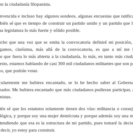
n la ciudadanía filopanista.
nvencida e incluso hay algunos sondeos, algunas encuestas que ratifica
bién sé que es tiempo de construir un partido unido y un partido que l
a legislatura lo más fuerte y sólido posible.
cho que una vez que se emita la convocatoria definiré mi posición,
igamos, clarísima, más allá de la convocatoria, es que a mí me 
o que fuera lo más abierta a la ciudadanía, lo más, en tanto más ciud
esto, estamos hablando de casi 300 mil ciudadanos militantes que son p
o, que podrán votar.
cularmente me hubiera encantado, se lo he hecho saber al Goberna
ador. Me hubiera encantado que más ciudadanos pudieran participar,
nistas.
én sé que los estatutos solamente tienen dos vías: militancia o consej
 lógica, y porque soy una mujer demócrata y porque además soy una m
ntendiendo que esa es la estructura de mi partido, pues tomaré la deci
 decir, yo estoy para construir.