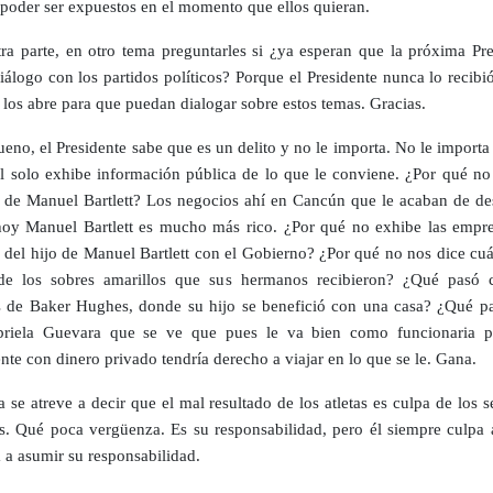
poder ser expuestos en el momento que ellos quieran.
tra parte, en otro tema preguntarles si ¿ya esperan que la próxima Pre
diálogo con los partidos políticos? Porque el Presidente nunca lo recibi
a los abre para que puedan dialogar sobre estos temas. Gracias.
eno, el Presidente sabe que es un delito y no le importa. No le import
nal solo exhibe información pública de lo que le conviene. ¿Por qué no
s de Manuel Bartlett? Los negocios ahí en Cancún que le acaban de des
oy Manuel Bartlett es mucho más rico. ¿Por qué no exhibe las empre
 del hijo de Manuel Bartlett con el Gobierno? ¿Por qué no nos dice cuá
 de los sobres amarillos que sus hermanos recibieron? ¿Qué pasó 
s de Baker Hughes, donde su hijo se benefició con una casa? ¿Qué p
riela Guevara que se ve que pues le va bien como funcionaria p
te con dinero privado tendría derecho a viajar en lo que se le. Gana.
a se atreve a decir que el mal resultado de los atletas es culpa de los 
es. Qué poca vergüenza. Es su responsabilidad, pero él siempre culpa a
 a asumir su responsabilidad.