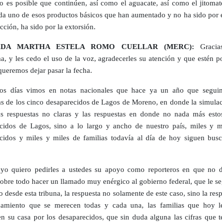
o es posible que continúen, así como el aguacate, así como el jitomate
a uno de esos productos básicos que han aumentado y no ha sido por e
cción, ha sido por la extorsión.
ADA MARTHA ESTELA ROMO CUELLAR (MERC):
Gracia
ma, y les cedo el uso de la voz, agradecerles su atención y que estén p
queremos dejar pasar la fecha.
os días vimos en notas nacionales que hace ya un año que segui
as de los cinco desaparecidos de Lagos de Moreno, en donde la simulac
s respuestas no claras y las respuestas en donde no nada más esto
cidos de Lagos, sino a lo largo y ancho de nuestro país, miles y m
cidos y miles y miles de familias todavía al día de hoy siguen bus
yo quiero pedirles a ustedes su apoyo como reporteros en que no d
sobre todo hacer un llamado muy enérgico al gobierno federal, que le s
 desde esta tribuna, la respuesta no solamente de este caso, sino la res
amiento que se merecen todas y cada una, las familias que hoy le
en su casa por los desaparecidos, que sin duda alguna las cifras que 