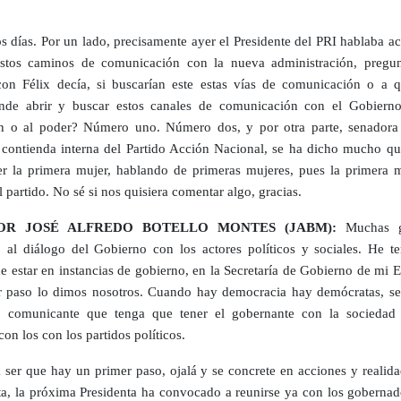
s días. Por un lado, precisamente ayer el Presidente del PRI hablaba a
stos caminos de comunicación con la nueva administración, pregun
 con Félix decía, si buscarían este estas vías de comunicación o a q
nde abrir y buscar estos canales de comunicación con el Gobierno
n o al poder? Número uno. Número dos, y por otra parte, senadora
 contienda interna del Partido Acción Nacional, se ha dicho mucho qu
er la primera mujer, hablando de primeras mujeres, pues la primera m
l partido. No sé si nos quisiera comentar algo, gracias.
OR JOSÉ ALFREDO BOTELLO MONTES (JABM):
Muchas gr
 al diálogo del Gobierno con los actores políticos y sociales. He te
de estar en instancias de gobierno, en la Secretaría de Gobierno de mi 
r paso lo dimos nosotros. Cuando hay democracia hay demócratas, se
o comunicante que tenga que tener el gobernante con la sociedad 
on los con los partidos políticos.
a ser que hay un primer paso, ojalá y se concrete en acciones y realid
ta, la próxima Presidenta ha convocado a reunirse ya con los gobernad