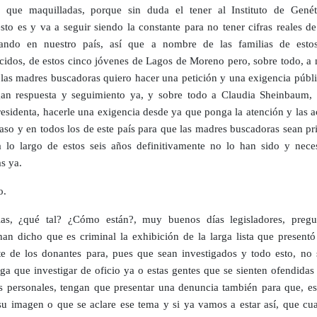
 que maquilladas, porque sin duda el tener al Instituto de Genét
sto es y va a seguir siendo la constante para no tener cifras reales d
sando en nuestro país, a
sí que a nombre de las familias de esto
cidos, de estos cinco jóvenes de Lagos de Moreno pero, sobre todo, a
 las madres buscadoras quiero hacer una petición y una exigencia públi
an respuesta y seguimiento ya, y sobre todo a Claudia Sheinbaum, 
Presidenta, hacerle una exigencia desde ya que ponga la atención y las 
caso y en todos los de este país para que las madres buscadoras sean pr
 lo largo de estos seis años definitivamente no lo han sido y nece
s ya.
o.
as, ¿qué tal? ¿Cómo están?, muy buenos días legisladores, pregun
han dicho que es criminal la exhibición de la larga lista que presentó
te de los donantes para, pues que sean investigados y todo esto, no s
ga que investigar de oficio ya o estas gentes que se sienten ofendidas
s personales, tengan que presentar una denuncia también para que, es
su imagen o que se aclare ese tema y si ya vamos a estar así, que cua