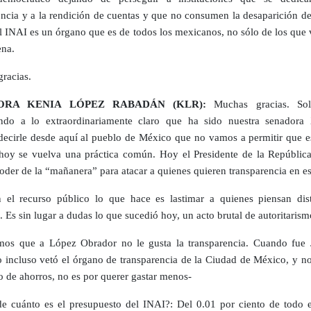
encia y a la rendición de cuentas y que no consumen la desaparición de
l INAI es un órgano que es de todos los mexicanos, no sólo de los que 
na.
racias.
ORA KENIA LÓPEZ RABADÁN (KLR):
Muchas gracias. Sol
ndo a lo extraordinariamente claro que ha sido nuestra senadora 
decirle desde aquí al pueblo de México que no vamos a permitir que e
hoy se vuelva una práctica común. Hoy el Presidente de la Repúblic
poder de la “mañanera” para atacar a quienes quieren transparencia en es
el recurso público lo que hace es lastimar a quienes piensan dist
 Es sin lugar a dudas lo que sucedió hoy, un acto brutal de autoritarism
os que a López Obrador no le gusta la transparencia. Cuando fue 
 incluso vetó el órgano de transparencia de la Ciudad de México, y no
o de ahorros, no es por querer gastar menos-
e cuánto es el presupuesto del INAI?: Del 0.01 por ciento de todo e