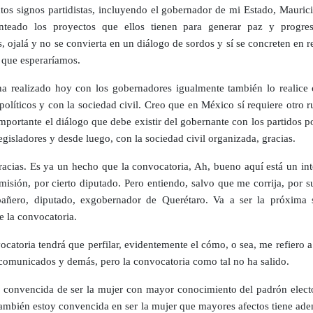
intos signos partidistas, incluyendo el gobernador de mi Estado, Mauric
nteado los proyectos que ellos tienen para generar paz y progre
, ojalá y no se convierta en un diálogo de sordos y sí se concreten en r
o que esperaríamos.
a realizado hoy con los gobernadores igualmente también lo realice 
 políticos y con la sociedad civil. Creo que en México sí requiere otro
mportante el diálogo que debe existir del gobernante con los partidos po
egisladores y desde luego, con la sociedad civil organizada, gracias.
acias. Es ya un hecho que la convocatoria, Ah, bueno aquí está un int
misión, por cierto diputado. Pero entiendo, salvo que me corrija, por 
añero, diputado, exgobernador de Querétaro. Va a ser la próxima
e la convocatoria.
ocatoria tendrá que perfilar, evidentemente el cómo, o sea, me refiero 
comunicados y demás, pero la convocatoria como tal no ha salido.
 convencida de ser la mujer con mayor conocimiento del padrón electo
ambién estoy convencida en ser la mujer que mayores afectos tiene aden