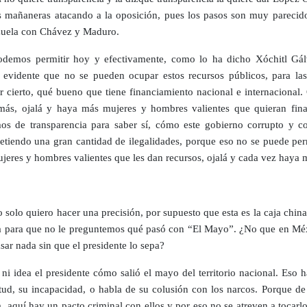
s mañaneras atacando a la oposición, pues los pasos son muy parecido
uela con Chávez y Maduro.
demos permitir hoy y efectivamente, como lo ha dicho Xóchitl Gál
s evidente que no se pueden ocupar estos recursos públicos, para las
r cierto, qué bueno que tiene financiamiento nacional e internacional.
más, ojalá y haya más mujeres y hombres valientes que quieran fina
os de transparencia para saber sí, cómo este gobierno corrupto y co
etiendo una gran cantidad de ilegalidades, porque eso no se puede perm
ujeres y hombres valientes que les dan recursos, ojalá y cada vez haya 
 solo quiero hacer una precisión, por supuesto que esta es la caja chin
a para que no le preguntemos qué pasó con “El Mayo”. ¿No que en Mé
sar nada sin que el presidente lo sepa?
 ni idea el presidente cómo salió el mayo del territorio nacional. Eso 
itud, su incapacidad, o habla de su colusión con los narcos. Porque de
, aquí hay un pacto criminal con ellos y por eso no se atreven a tocarl