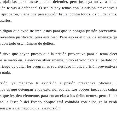
, ojalá las personas se puedan defender, pero justo ya no va a habe
ién te vas a defender? O sea, y hay temas con la prisión preventiva o
 aprobaron, viene una persecución brutal contra todos los ciudadanos,
esarios.
e digan que evadiste impuestos para que te pongan prisión preventiva.
reventiva justificada, pues está bien. Pero eso es el nivel de amenaza q
s con todo este número de delitos.
 sirve que hayan puesto que la prisión preventiva para el tema electo
te se metió en la elección abiertamente, pidió el voto para su partido p
riesgo de quitar los programas sociales, eso implica prisión preventiva 
a nada.
rsión, ya metieron la extorsión a prisión preventiva oficiosa.
mos es que detengan a los extorsionadores. Los pobres jueces los culpa
es que les den elementos para encarcelar a los delincuentes, pero si ni 
ene la Fiscalía del Estado porque está coludida con ellos, es la verd
 son parte del negocio de la extorsión.