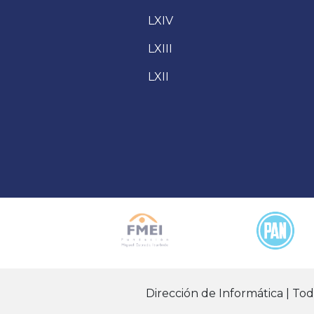
LXIV
LXIII
LXII
Dirección de Informática | To