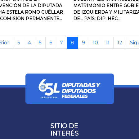
VENCIÓN DE LA DIPUTADA
MATRIMONIO ENTRE GOBI
A ESTELA ROMO CUÉLLAR
DE IZQUIERDA Y MILITARIZ
 COMISIÓN PERMANENTE...
DEL PAÍS: DIP. HÉC...
rior
3
4
5
6
7
8
9
10
11
12
Sig
SITIO DE
INTERÉS