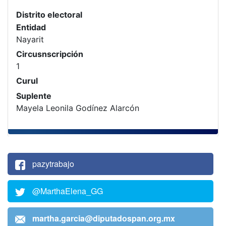
Distrito electoral
Entidad
Nayarit
Circusnscripción
1
Curul
Suplente
Mayela Leonila Godínez Alarcón
pazytrabajo
@MarthaElena_GG
martha.garcia@diputadospan.org.mx