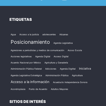
ETIQUETAS
Agua
Acceso a la justicia
adolescentes
Aduanas
Posicionamiento
Agenda Legislativa
Agresiones a periodistas y medios de comunicación
Acoso Escola
Acciones legislativas
Agenda Digital
Acceso Digital
Acuerdo Nacional por México
Agricultura y Ganadería
Iniciativa
Administración Pública Federal
Adicciones
Agenda Digtital
Agenda Legislativa Estratégica
Administración Pública
Agricultura
Acceso a la información
Acueducto Independencia Sonora
Acondroplasia
Punto de Acuerdo
Adultos Mayores
SITIOS DE INTERÉS