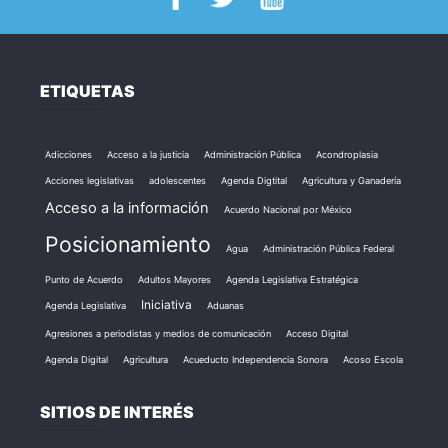
ETIQUETAS
Adicciones
Acceso a la justicia
Administración Pública
Acondroplasia
Acciones legislativas
adolescentes
Agenda Digtital
Agricultura y Ganadería
Acceso a la información
Acuerdo Nacional por México
Posicionamiento
Agua
Administración Pública Federal
Punto de Acuerdo
Adultos Mayores
Agenda Legislativa Estratégica
Iniciativa
Agenda Legislativa
Aduanas
Agresiones a periodistas y medios de comunicación
Acceso Digital
Agenda Digital
Agricultura
Acueducto Independencia Sonora
Acoso Escola
SITIOS DE INTERÉS