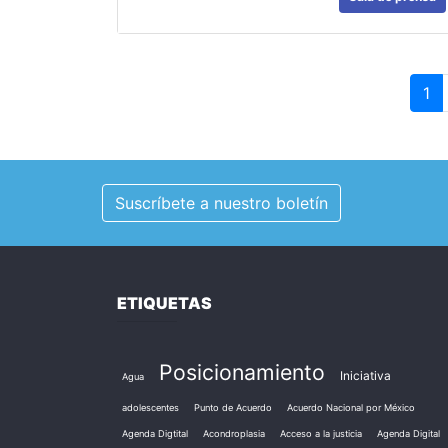
1
Suscríbete a nuestro boletín
ETIQUETAS
Posicionamiento
Iniciativa
Agua
adolescentes
Punto de Acuerdo
Acuerdo Nacional por México
Agenda Digtital
Acondroplasia
Acceso a la justicia
Agenda Digital