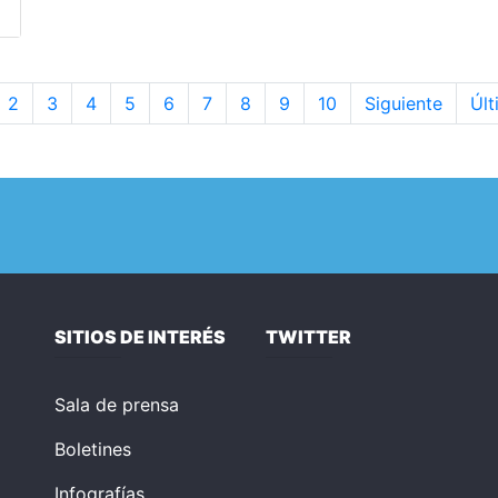
2
3
4
5
6
7
8
9
10
Siguiente
Últ
SITIOS DE INTERÉS
TWITTER
Sala de prensa
Boletines
Infografías