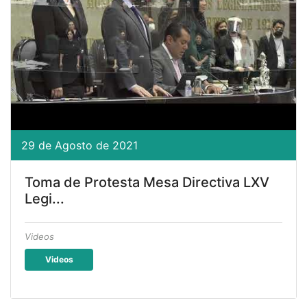
29 de Agosto de 2021
Toma de Protesta Mesa Directiva LXV
Legi...
Videos
Videos