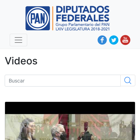
Videos