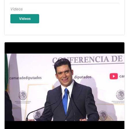
Videos
Videos