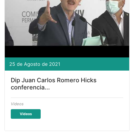
25 de Agosto de 2021
Dip Juan Carlos Romero Hicks
conferencia...
Videos
Videos