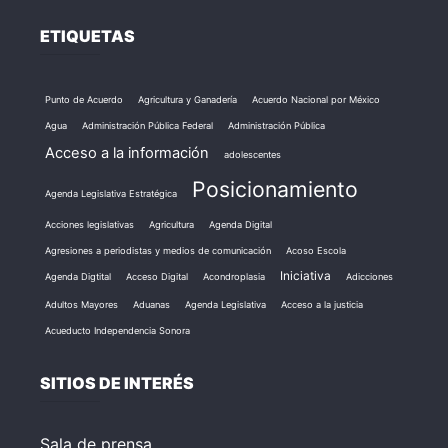
ETIQUETAS
Punto de Acuerdo
Agricultura y Ganadería
Acuerdo Nacional por México
Agua
Administración Pública Federal
Administración Pública
Acceso a la información
adolescentes
Posicionamiento
Agenda Legislativa Estratégica
Acciones legislativas
Agricultura
Agenda Digital
Agresiones a periodistas y medios de comunicación
Acoso Escola
Iniciativa
Agenda Digtital
Acceso Digital
Acondroplasia
Adicciones
Adultos Mayores
Aduanas
Agenda Legislativa
Acceso a la justicia
Acueducto Independencia Sonora
SITIOS DE INTERÉS
Sala de prensa