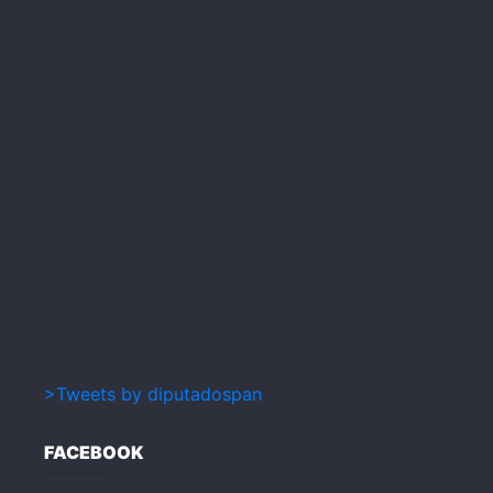
>Tweets by diputadospan
FACEBOOK