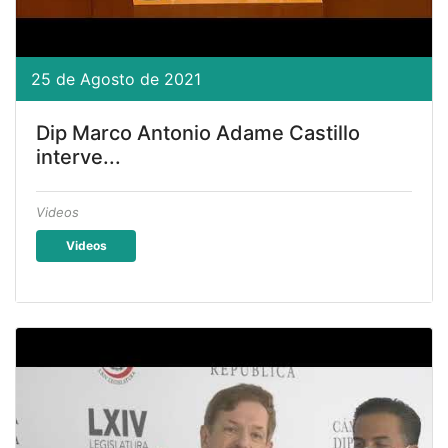
25 de Agosto de 2021
Dip Marco Antonio Adame Castillo
interve...
Videos
Videos