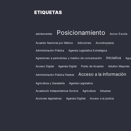
ETIQUETAS
Posicionamiento
adolescentes
Acoso Escola
Acuerdo Nacional por México
Adicciones
Acondroplasia
Administración Pública
Agenda Legislativa Estratégica
Iniciativa
Agresiones a periodistas y medios de comunicación
Agu
Acceso Digital
Agenda Digital
Punto de Acuerdo
Adultos Mayores
Acceso a la información
Administración Pública Federal
Agricultura y Ganadería
Agenda Legislativa
Acueducto Independencia Sonora
Agricultura
Aduanas
Acciones legislativas
Agenda Digtital
Acceso a la justicia