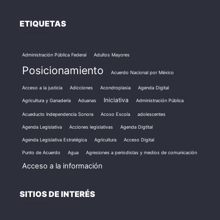
ETIQUETAS
Administración Pública Federal
Adultos Mayores
Posicionamiento
Acuerdo Nacional por México
Acceso a la justicia
Adicciones
Acondroplasia
Agenda Digital
Iniciativa
Agricultura y Ganadería
Aduanas
Administración Pública
Acueducto Independencia Sonora
Acoso Escola
adolescentes
Agenda Legislativa
Acciones legislativas
Agenda Digtital
Agenda Legislativa Estratégica
Agricultura
Acceso Digital
Punto de Acuerdo
Agua
Agresiones a periodistas y medios de comunicación
Acceso a la información
SITIOS DE INTERÉS