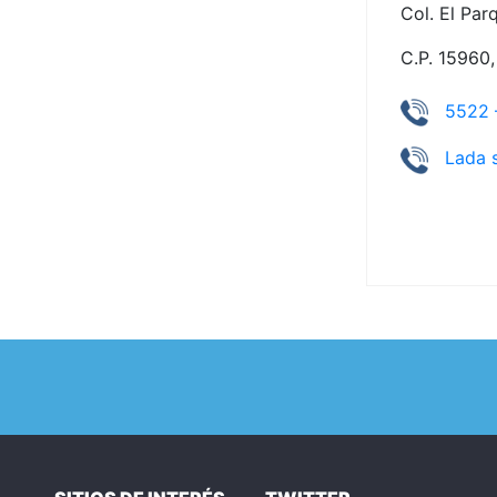
Col. El Par
C.P. 15960,
5522 
Lada s