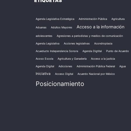
ETIQUETAS
Agenda Legislativa Estratégica
Administración Pública
Agricultura
Acceso a la información
Aduanas
Adultos Mayores
adolescentes
Agresiones a periodistas y medios de comunicación
Agenda Legislativa
Acciones legislativas
Acondroplasia
Acueducto Independencia Sonora
Agenda Digtital
Punto de Acuerdo
Acoso Escola
Agricultura y Ganadería
Acceso a la justicia
Agenda Digital
Adicciones
Administración Pública Federal
Agua
Iniciativa
Acceso Digital
Acuerdo Nacional por México
Posicionamiento