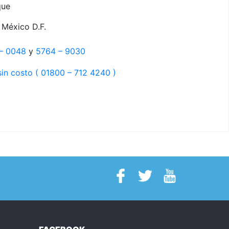
que
 México D.F.
– 0048
y
5764 – 9030
in costo ( 01800 – 712 4240 )