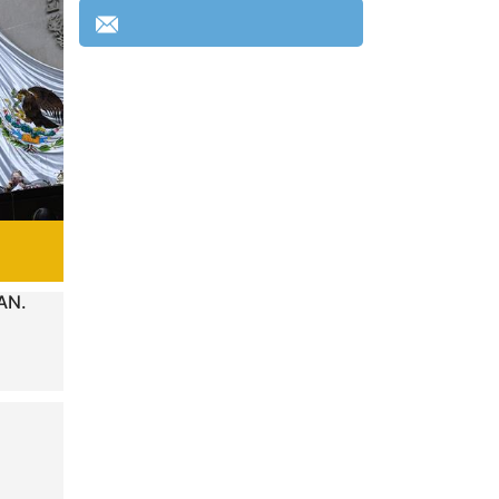
anapaola.lopez@diputadospan.org.mx
AN.