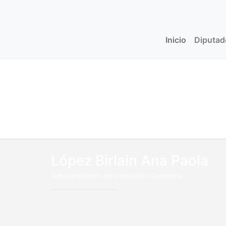
Inicio
(current)
Diputa
López Birlain Ana Paola
Subcoordinación de Vinculación Ciudadana