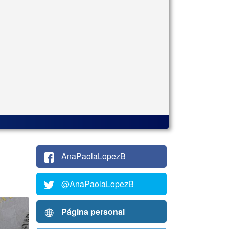
AnaPaolaLopezB
@AnaPaolaLopezB
Página personal