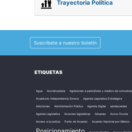
Trayectoria Política
Suscríbete a nuestro boletín
ETIQUETAS
Agua
Acondroplasia
Agresiones a periodistas y medios de comunica
Acueducto Independencia Sonora
Agenda Legislativa Estratégica
Adicciones
Administración Pública
Agenda Digital
adolescentes
Agenda Legislativa
Acciones legislativas
Aduanas
Acoso Escola
Acceso a la justicia
Punto de Acuerdo
Acuerdo Nacional por México
Posicionamiento