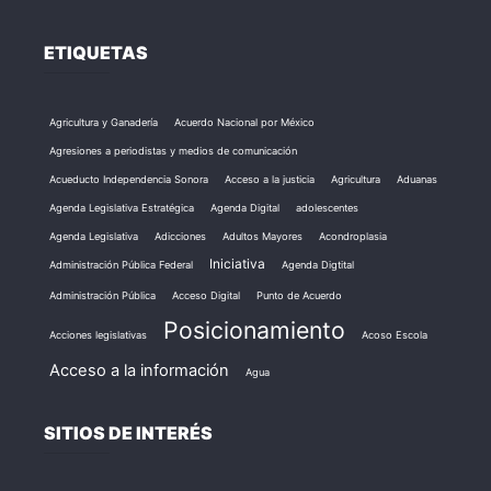
ETIQUETAS
Agricultura y Ganadería
Acuerdo Nacional por México
Agresiones a periodistas y medios de comunicación
Acueducto Independencia Sonora
Acceso a la justicia
Agricultura
Aduanas
Agenda Legislativa Estratégica
Agenda Digital
adolescentes
Agenda Legislativa
Adicciones
Adultos Mayores
Acondroplasia
Iniciativa
Administración Pública Federal
Agenda Digtital
Administración Pública
Acceso Digital
Punto de Acuerdo
Posicionamiento
Acciones legislativas
Acoso Escola
Acceso a la información
Agua
SITIOS DE INTERÉS