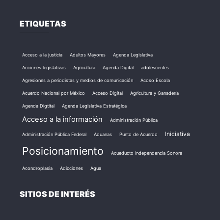
ETIQUETAS
Acceso a la justicia
Adultos Mayores
Agenda Legislativa
Acciones legislativas
Agricultura
Agenda Digital
adolescentes
Agresiones a periodistas y medios de comunicación
Acoso Escola
Acuerdo Nacional por México
Acceso Digital
Agricultura y Ganadería
Agenda Digtital
Agenda Legislativa Estratégica
Acceso a la información
Administración Pública
Iniciativa
Administración Pública Federal
Aduanas
Punto de Acuerdo
Posicionamiento
Acueducto Independencia Sonora
Acondroplasia
Adicciones
Agua
SITIOS DE INTERÉS