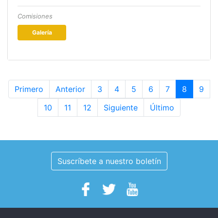
Comisiones
Galería
Primero
Anterior
3
4
5
6
7
8
9
10
11
12
Siguiente
Último
Suscríbete a nuestro boletín