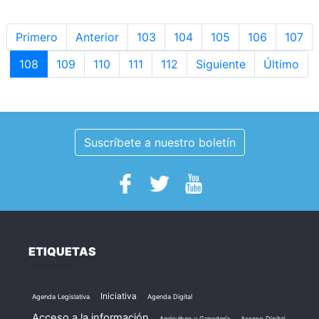
Primero
Anterior
103
104
105
106
107
108
109
110
111
112
Siguiente
Último
Suscríbete a nuestro boletín
ETIQUETAS
Iniciativa
Agenda Legislativa
Agenda Digital
Acceso a la información
Agricultura y Ganadería
Acceso Digital