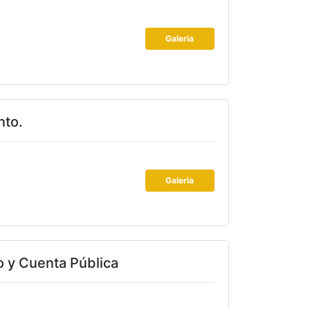
Galeria
nto.
Galeria
o y Cuenta Pública