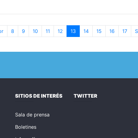
or
8
9
10
11
12
13
14
15
16
17
S
SITIOS DE INTERÉS
TWITTER
Sala de prensa
Boletines