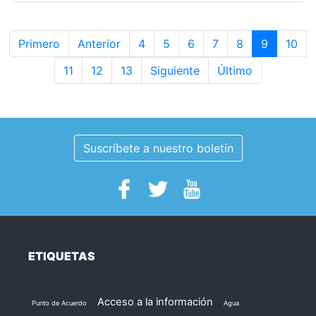
Primero
Anterior
4
5
6
7
8
9
10
11
12
13
Siguiente
Último
Suscríbete a nuestro boletín
ETIQUETAS
Acceso a la información
Punto de Acuerdo
Agua