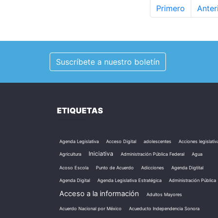
Primero
Anter
Suscríbete a nuestro boletín
ETIQUETAS
Agenda Legislativa
Acceso Digital
adolescentes
Acciones legislativ
Iniciativa
Agricultura
Administración Pública Federal
Agua
Acoso Escola
Punto de Acuerdo
Adicciones
Agenda Digtital
Agenda Digital
Agenda Legislativa Estratégica
Administración Pública
Acceso a la información
Adultos Mayores
Acuerdo Nacional por México
Acueducto Independencia Sonora