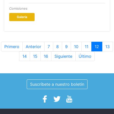
Comisiones
Galería
Primero
Anterior
7
8
9
10
11
12
13
14
15
16
Siguiente
Último
Suscríbete a nuestro boletín