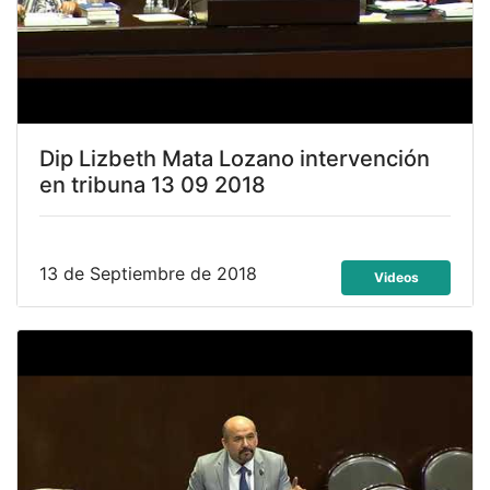
Dip Lizbeth Mata Lozano intervención
en tribuna 13 09 2018
13 de Septiembre de 2018
Videos