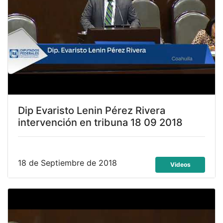
Dip Evaristo Lenin Pérez Rivera
intervención en tribuna 18 09 2018
18 de Septiembre de 2018
Videos