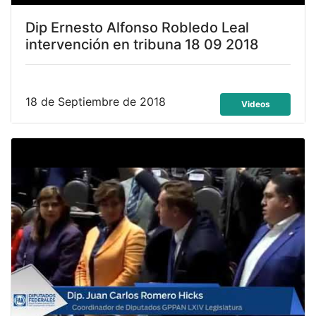
Dip Ernesto Alfonso Robledo Leal
intervención en tribuna 18 09 2018
18 de Septiembre de 2018
Videos