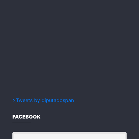
>Tweets by diputadospan
FACEBOOK