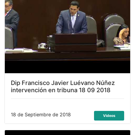
Dip Francisco Javier Luévano Núñez
intervención en tribuna 18 09 2018
18 de Septiembre de 2018
Videos