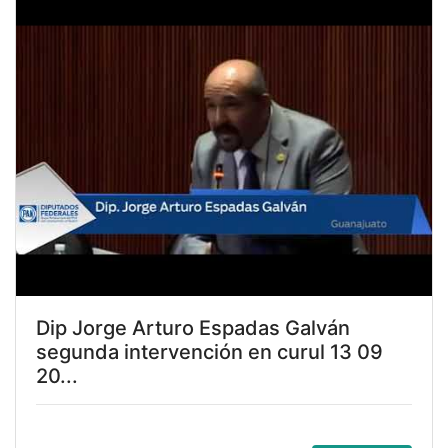
Dip Jorge Arturo Espadas Galván
segunda intervención en curul 13 09
20...